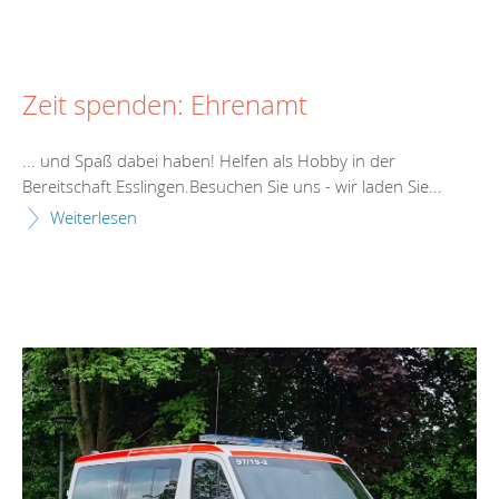
Zeit spenden: Ehrenamt
... und Spaß dabei haben! Helfen als Hobby in der
Bereitschaft
Esslingen.Besuchen Sie uns - wir laden Sie...
Weiterlesen