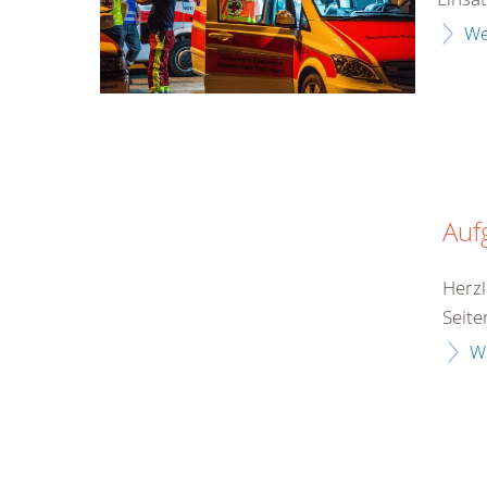
We
Auf
Herzl
Seite
W