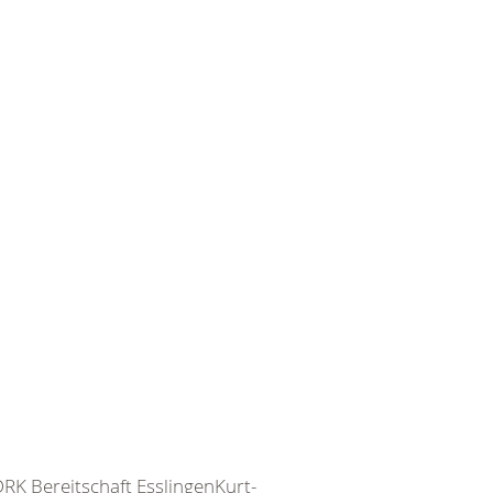
DRK Bereitschaft EsslingenKurt-