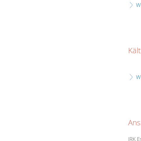
W
Käl
W
Ans
JRK E