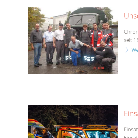
Unse
Chron
seit 
We
Eins
Einsa
Einsa