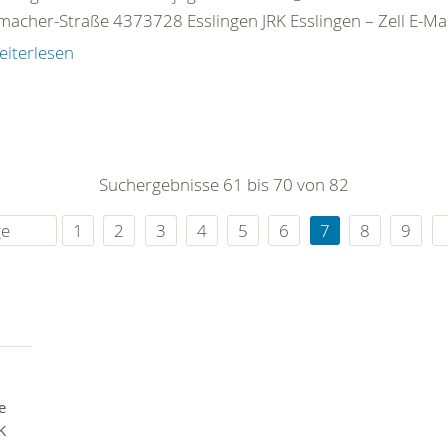
acher-Straße 4373728 Esslingen JRK Esslingen – Zell E-Mail
eiterlesen
Suchergebnisse 61 bis 70 von 82
ge
1
2
3
4
5
6
7
8
9
e
K