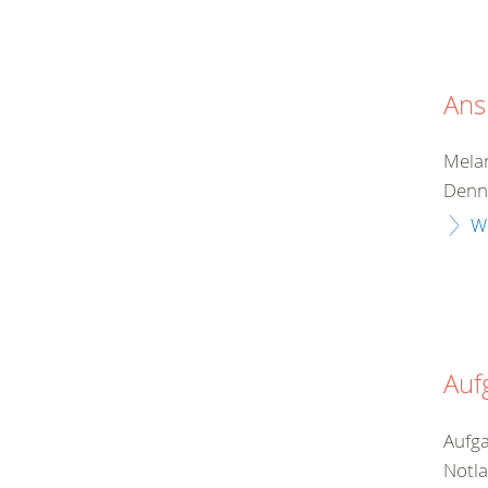
Ans
Melan
Denni
W
Auf
Aufga
Notla