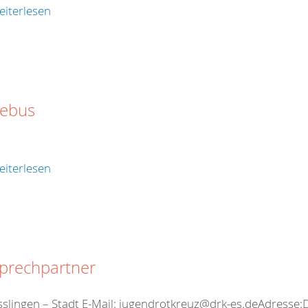
eiterlesen
tebus
eiterlesen
prechpartner
sslingen – Stadt E-Mail: jugendrotkreuz@drk-es.deAdresse: