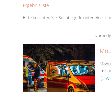
0800
Ergebnisliste
00
Infos fü
Bitte beachten Sie: Suchbegriffe unter einer L
kostenf
rund um d
vorheri
Mod
Modul
im La
We