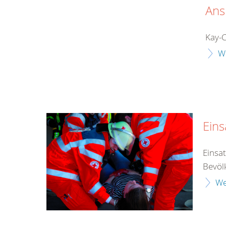
Ans
Kay-C
W
Eins
Einsat
Bevöl
We