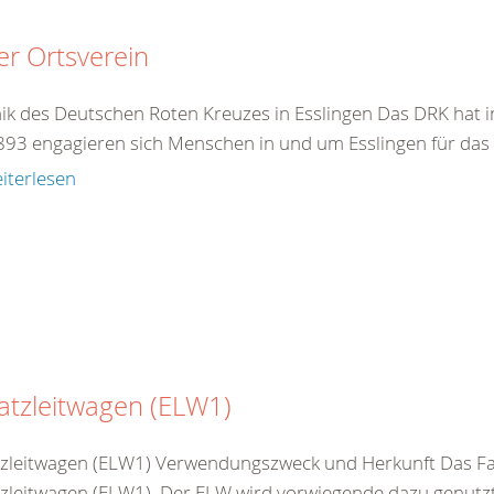
r Ortsverein
ik des Deutschen Roten Kreuzes in Esslingen Das DRK hat in
1893 engagieren sich Menschen in und um Esslingen für das 
iterlesen
atzleitwagen (ELW1)
tzleitwagen (ELW1) Verwendungszweck und Herkunft Das Fah
tzleitwagen (ELW1). Der ELW wird vorwiegende dazu genutzt 