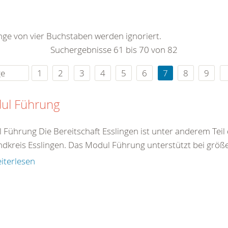
0
365
0
r Sie
änge von vier Buchstaben werden ignoriert.
rei
Suchergebnisse 61 bis 70 von 82
ie Uhr
ge
1
2
3
4
5
6
7
8
9
ul Führung
 Führung Die Bereitschaft Esslingen ist unter anderem Teil
ndkreis Esslingen. Das Modul Führung unterstützt bei größer
iterlesen