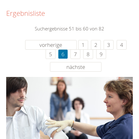
Ergebnisliste
Suchergebnisse 51 bis 60 von 82
vorherige
1
2
3
4
5
6
7
8
9
nächste