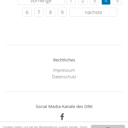
vorherige
1
2
3
4
5
6
7
8
9
nächste
Rechtliches
Impressum
Datenschutz
Social Media-Kanäle des DRK
Cookies helfen uns bei der Bereitstellung unserer Inhalte. Durch