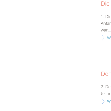
Die
1. Di
Anfän
war...
W
Der
2. De
teiln
W