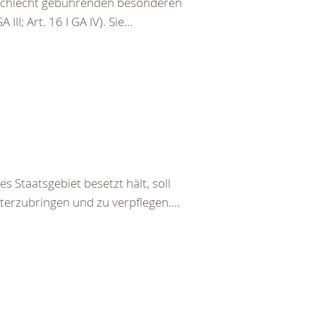
eschlecht gebührenden besonderen
III; Art. 16 I GA IV). Sie...
s Staatsgebiet besetzt hält, soll
terzubringen und zu verpflegen....