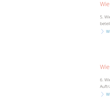
Wie
5. Wi
betei
W
Wie
6. Wi
Auftr
W