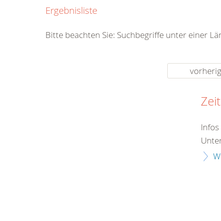
0800
Ergebnisliste
00
Infos fü
Bitte beachten Sie: Suchbegriffe unter einer L
kostenf
rund um d
vorheri
Zei
Infos
Unter
W