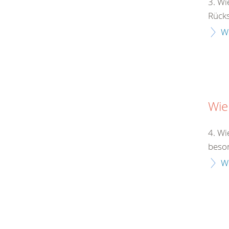
3. Wi
Rücksi
W
Wie
4. Wi
beson
W