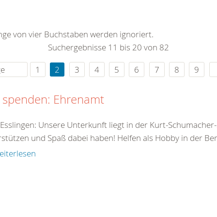
0
365
0
r Sie
änge von vier Buchstaben werden ignoriert.
rei
Suchergebnisse 11 bis 20 von 82
ie Uhr
ge
1
2
3
4
5
6
7
8
9
t spenden: Ehrenamt
 Esslingen: Unsere Unterkunft liegt in der Kurt-Schumacher-
stützen und Spaß dabei haben! Helfen als Hobby in der Bere
eiterlesen