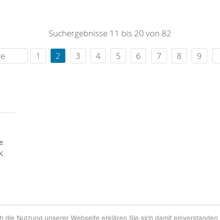
Suchergebnisse 11 bis 20 von 82
ge
1
2
3
4
5
6
7
8
9
e
K
rch die Nutzung unserer Webseite erklären Sie sich damit einverstanden