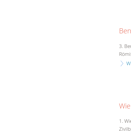
Ben
3. Be
Römis
W
Wie
1. Wi
Zivil