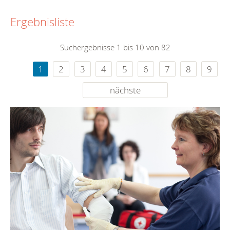
Ergebnisliste
Suchergebnisse 1 bis 10 von 82
1
2
3
4
5
6
7
8
9
nächste