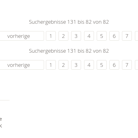
0
365
0
r Sie
Suchergebnisse 131 bis 82 von 82
rei
ie Uhr
vorherige
1
2
3
4
5
6
7
Suchergebnisse 131 bis 82 von 82
vorherige
1
2
3
4
5
6
7
e
K