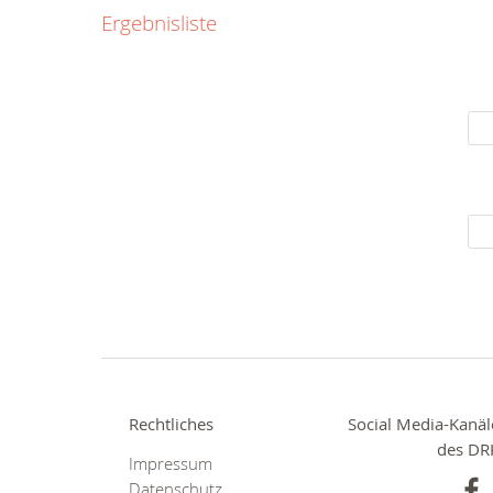
0800
Ergebnisliste
00
Infos fü
kostenf
rund um d
Rechtliches
Social Media-Kanäl
des DR
Impressum
Datenschutz