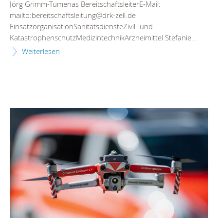
Jörg Grimm-Tumenas BereitschaftsleiterE-Mail:
mailto:bereitschaftsleitung@drk-zell.de
EinsatzorganisationSanitätsdiensteZivil- und
KatastrophenschutzMedizintechnikArzneimittel Stefanie...
Weiterlesen