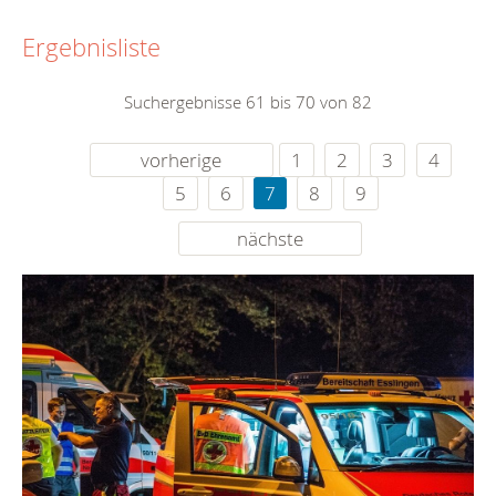
Ergebnisliste
Suchergebnisse 61 bis 70 von 82
vorherige
1
2
3
4
5
6
7
8
9
nächste