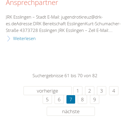
Ansprechpartner
JRK Esslingen – Stadt E-Mail: jugendrotkreuz@drk-
es.deAdresse:DRK Bereitschaft EsslingenKurt-Schumacher-
Straße 4373728 Esslingen JRK Esslingen – Zell E-Mail:...
Weiterlesen
Suchergebnisse 61 bis 70 von 82
vorherige
1
2
3
4
5
6
7
8
9
nächste