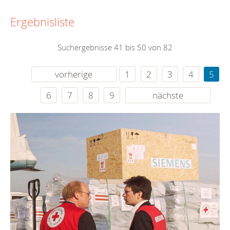
Ergebnisliste
Suchergebnisse 41 bis 50 von 82
vorherige
1
2
3
4
5
6
7
8
9
nächste