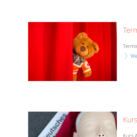
Ter
Termi
We
Kurs
Kurs 