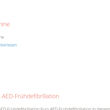
mine
ne
iterlesen
 AED-Frühdefibrillation
AED-Frühdefibrillation Kurs AED-Frühdefibrillation In dies