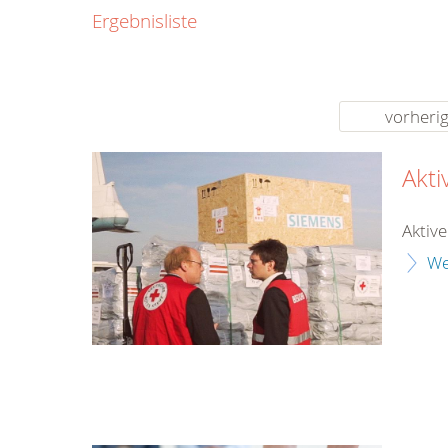
0800
Ergebnisliste
00
Infos fü
kostenf
rund um d
vorheri
Akt
Aktiv
We