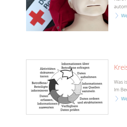
automa
We
Krei
Was i
Im Bed
We