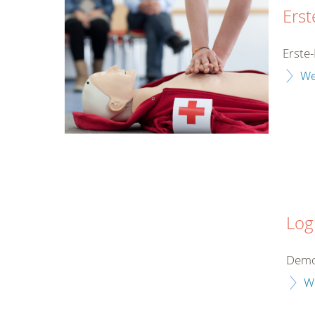
Erst
Erste-
We
Log
Demo
W