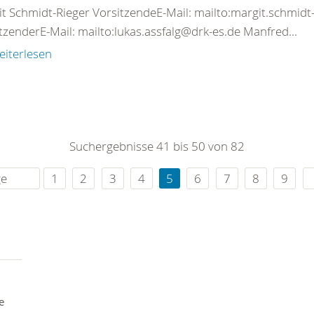
t Schmidt-Rieger VorsitzendeE-Mail: mailto:margit.schmidt-
tzenderE-Mail: mailto:lukas.assfalg@drk-es.de Manfred...
eiterlesen
Suchergebnisse 41 bis 50 von 82
ge
1
2
3
4
5
6
7
8
9
e