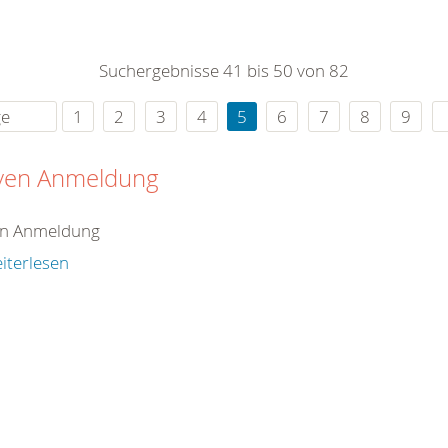
0
365
0
r Sie
Suchergebnisse 41 bis 50 von 82
rei
ie Uhr
ge
1
2
3
4
5
6
7
8
9
iven Anmeldung
en Anmeldung
iterlesen