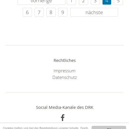
vorherige
1
2
3
4
5
6
7
8
9
nächste
Rechtliches
Impressum
Datenschutz
Social Media-Kanäle des DRK
Cookies helfen uns bei der Bereitstellung unserer Inhalte. Durch