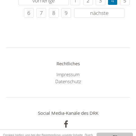
vorherige
1
2
3
4
5
6
7
8
9
nächste
Rechtliches
Impressum
Datenschutz
Social Media-Kanäle des DRK
Cookies helfen uns bei der Bereitstellung unserer Inhalte. Durch