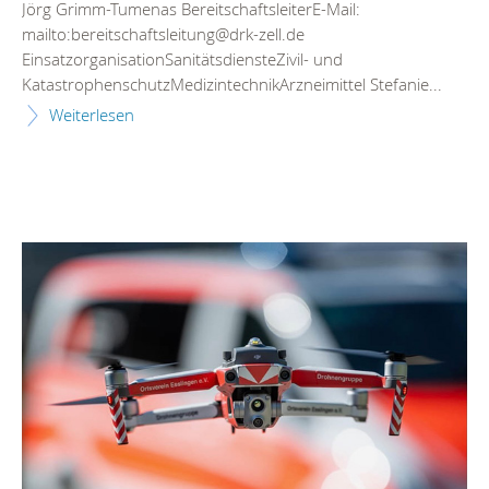
Jörg Grimm-Tumenas BereitschaftsleiterE-Mail:
mailto:bereitschaftsleitung@drk-zell.de
EinsatzorganisationSanitätsdiensteZivil- und
KatastrophenschutzMedizintechnikArzneimittel Stefanie...
Weiterlesen