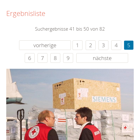
Ergebnisliste
Suchergebnisse 41 bis 50 von 82
vorherige
1
2
3
4
5
6
7
8
9
nächste