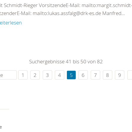
t Schmidt-Rieger VorsitzendeE-Mail: mailto:margit.schmidt-
tzenderE-Mail: mailto:lukas.assfalg@drk-es.de Manfred...
eiterlesen
Suchergebnisse 41 bis 50 von 82
ge
1
2
3
4
5
6
7
8
9
e