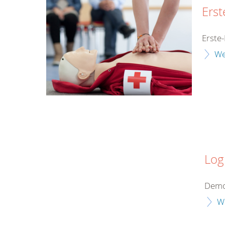
Erst
Erste-
We
Log
Demo
W