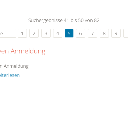
0
365
0
r Sie
Suchergebnisse 41 bis 50 von 82
rei
ie Uhr
ge
1
2
3
4
5
6
7
8
9
iven Anmeldung
en Anmeldung
iterlesen