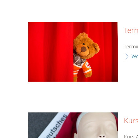
Ter
Termi
We
Kurs
Kurs 