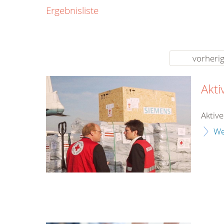
0800
Ergebnisliste
00
Infos fü
kostenf
rund um d
vorheri
Akt
Aktiv
We