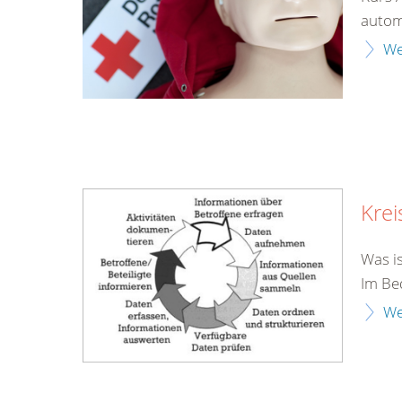
automa
We
Krei
Was i
Im Bed
We