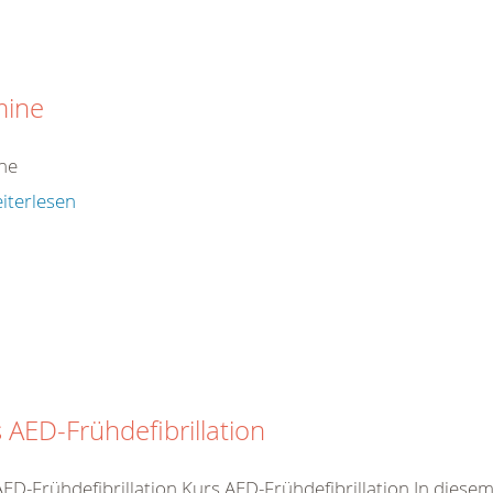
mine
ne
iterlesen
 AED-Frühdefibrillation
AED-Frühdefibrillation Kurs AED-Frühdefibrillation In dies