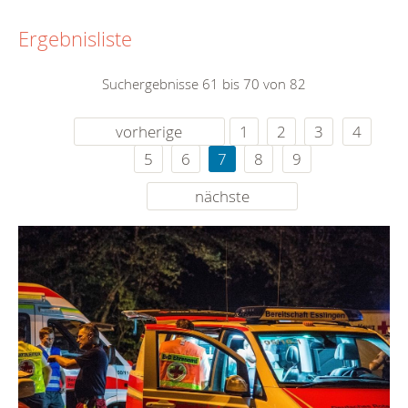
Ergebnisliste
Suchergebnisse 61 bis 70 von 82
vorherige
1
2
3
4
5
6
7
8
9
nächste