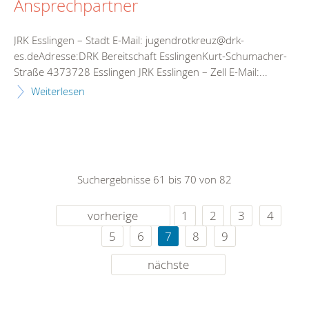
Ansprechpartner
JRK Esslingen – Stadt E-Mail: jugendrotkreuz@drk-
es.deAdresse:DRK Bereitschaft EsslingenKurt-Schumacher-
Straße 4373728 Esslingen JRK Esslingen – Zell E-Mail:...
Weiterlesen
Suchergebnisse 61 bis 70 von 82
vorherige
1
2
3
4
5
6
7
8
9
nächste