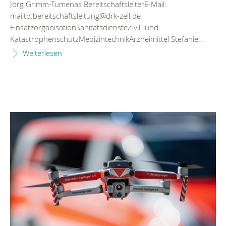
Jörg Grimm-Tumenas BereitschaftsleiterE-Mail:
mailto:bereitschaftsleitung@drk-zell.de
EinsatzorganisationSanitätsdiensteZivil- und
KatastrophenschutzMedizintechnikArzneimittel Stefanie...
Weiterlesen