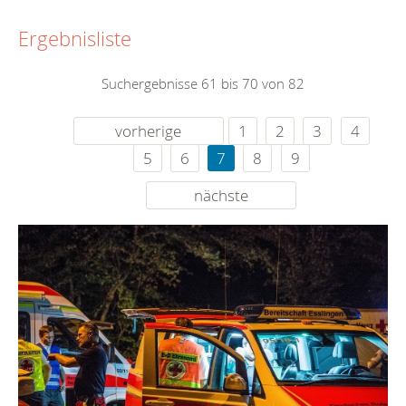
Ergebnisliste
Suchergebnisse 61 bis 70 von 82
vorherige
1
2
3
4
5
6
7
8
9
nächste