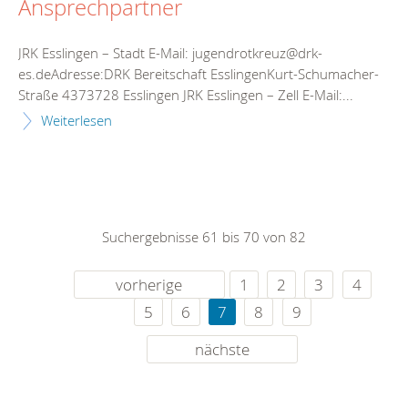
Ansprechpartner
JRK Esslingen – Stadt E-Mail: jugendrotkreuz@drk-
es.deAdresse:DRK Bereitschaft EsslingenKurt-Schumacher-
Straße 4373728 Esslingen JRK Esslingen – Zell E-Mail:...
Weiterlesen
Suchergebnisse 61 bis 70 von 82
vorherige
1
2
3
4
5
6
7
8
9
nächste