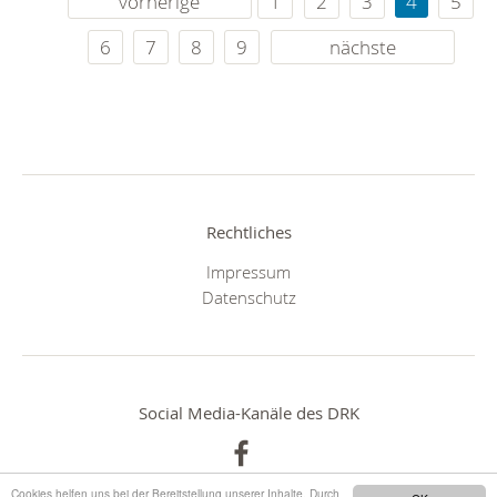
vorherige
1
2
3
4
5
6
7
8
9
nächste
Rechtliches
Impressum
Datenschutz
Social Media-Kanäle des DRK
Cookies helfen uns bei der Bereitstellung unserer Inhalte. Durch