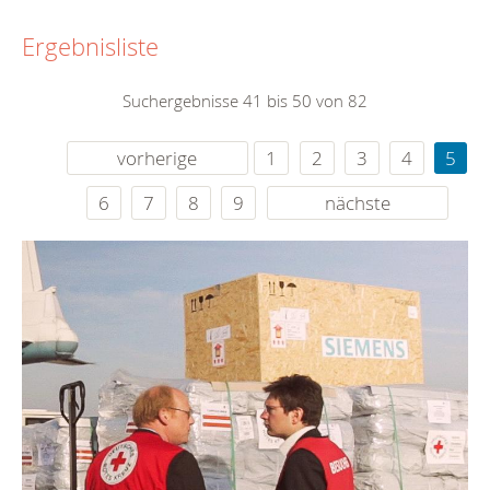
Ergebnisliste
Suchergebnisse 41 bis 50 von 82
vorherige
1
2
3
4
5
6
7
8
9
nächste