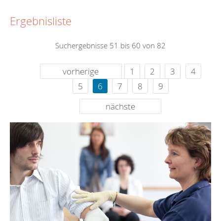
Ergebnisliste
Suchergebnisse 51 bis 60 von 82
vorherige
1
2
3
4
5
6
7
8
9
nächste