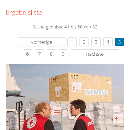
Ergebnisliste
Suchergebnisse 41 bis 50 von 82
vorherige
1
2
3
4
5
6
7
8
9
nächste