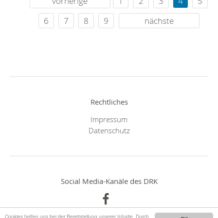
vorherige
1
2
3
4
5
6
7
8
9
nächste
Rechtliches
Impressum
Datenschutz
Social Media-Kanäle des DRK
Cookies helfen uns bei der Bereitstellung unserer Inhalte. Durch