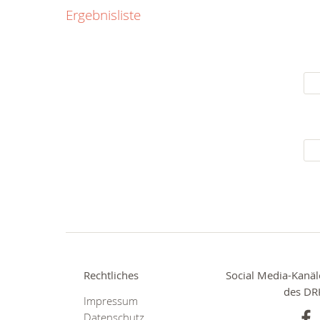
0800
Ergebnisliste
00
Infos fü
kostenf
rund um d
Rechtliches
Social Media-Kanäl
des DR
Impressum
Datenschutz