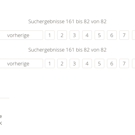
0
365
0
r Sie
Suchergebnisse 161 bis 82 von 82
rei
ie Uhr
vorherige
1
2
3
4
5
6
7
Suchergebnisse 161 bis 82 von 82
vorherige
1
2
3
4
5
6
7
e
K