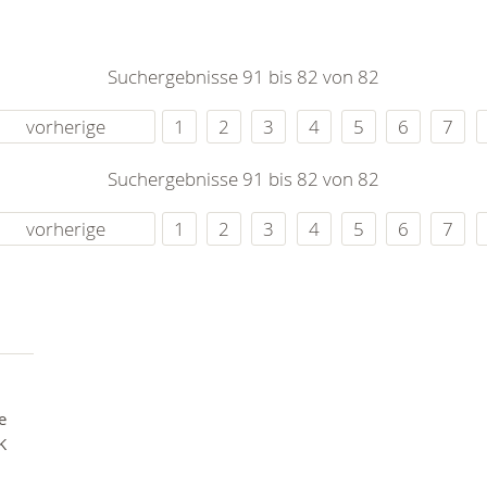
0
365
0
r Sie
Suchergebnisse 91 bis 82 von 82
rei
ie Uhr
vorherige
1
2
3
4
5
6
7
Suchergebnisse 91 bis 82 von 82
vorherige
1
2
3
4
5
6
7
e
K