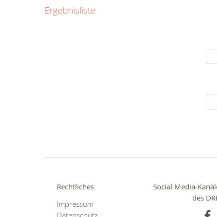
0800
Ergebnisliste
00
Infos fü
kostenf
rund um d
Rechtliches
Social Media-Kanäl
des DR
Impressum
Datenschutz