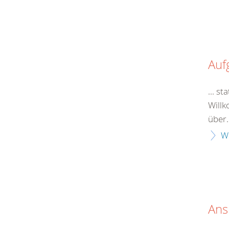
Auf
... s
Will
über.
W
Ans