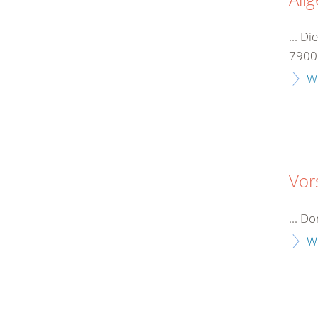
... Di
7900.
W
Vor
... D
W