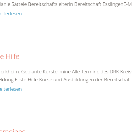
elanie Sättele
Bereitschaft
sleiterin
Bereitschaft
EsslingenE-Ma
eiterlesen
e Hilfe
 Berkheim: Geplante Kurs
termine
Alle
Termine
des DRK Kreisv
ldung Erste-Hilfe-Kurse und Ausbildungen der
Bereitschaft
eiterlesen
gemeines