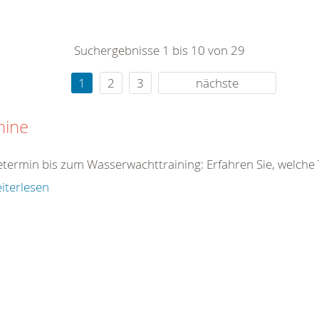
0
365
0
r Sie
Suchergebnisse 1 bis 10 von 29
rei
ie Uhr
1
2
3
nächste
mine
determin bis zum Wasserwachttraining: Erfahren Sie, welche
iterlesen