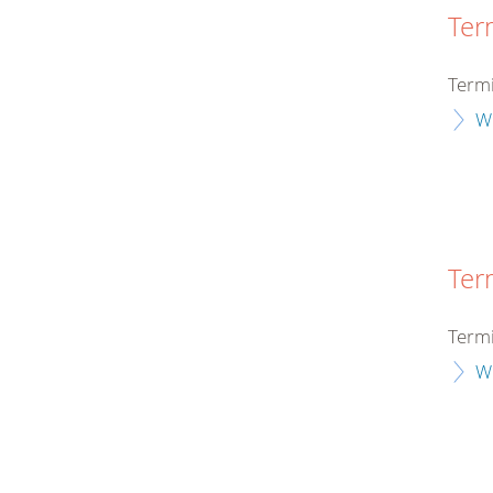
Ter
Term
W
Ter
Term
W