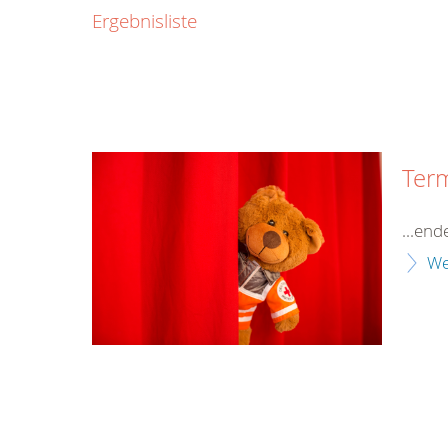
0800
Ergebnisliste
00
Infos fü
kostenf
rund um d
Ter
...en
We