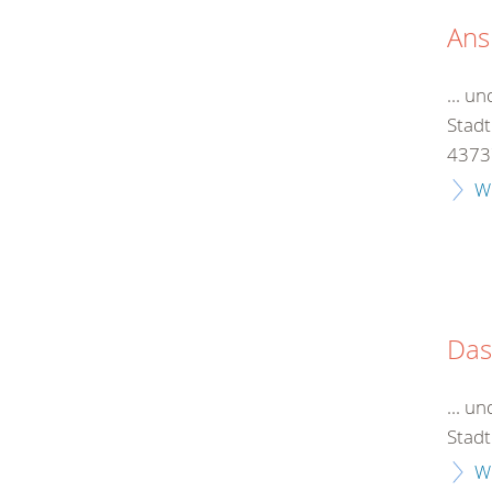
Ans
... u
Stadt
43737
W
Das
... u
Sta
W