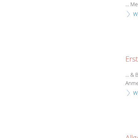
... M
W
Erst
... &
Anme
W
All