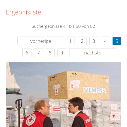
Ergebnisliste
Suchergebnisse 41 bis 50 von 82
vorherige
1
2
3
4
5
6
7
8
9
nächste