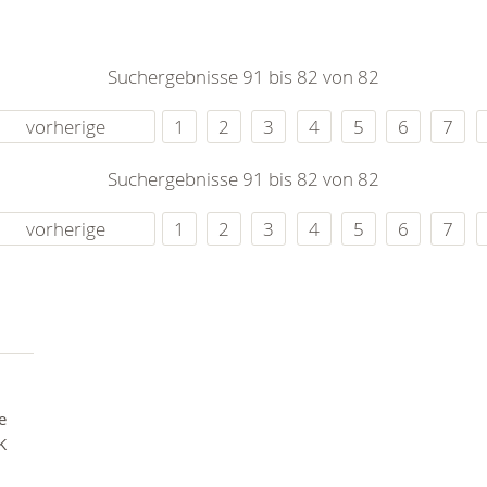
0
365
0
r Sie
Suchergebnisse 91 bis 82 von 82
rei
ie Uhr
vorherige
1
2
3
4
5
6
7
Suchergebnisse 91 bis 82 von 82
vorherige
1
2
3
4
5
6
7
e
K