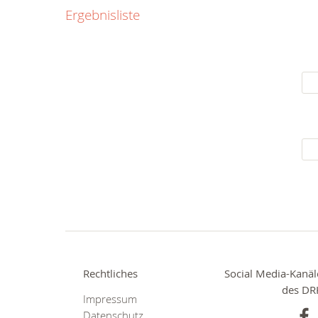
0800
Ergebnisliste
00
Infos fü
kostenf
rund um d
Rechtliches
Social Media-Kanäl
des DR
Impressum
Datenschutz