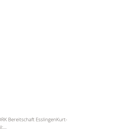
DRK Bereitschaft EsslingenKurt-
:...