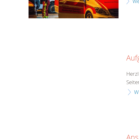
We
Auf
Herzl
Seite
W
Ans