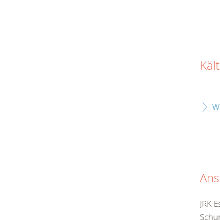
Käl
W
Ans
JRK E
Schum