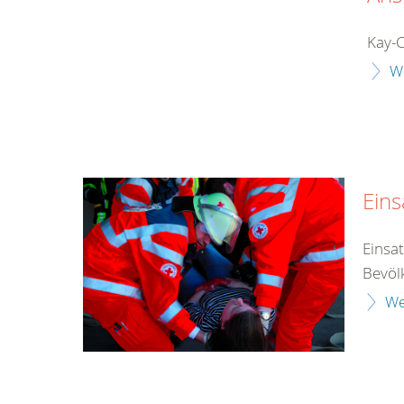
Kay-C
W
Eins
Einsat
Bevöl
We