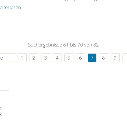
eiterlesen
Suchergebnisse 61 bis 70 von 82
ge
1
2
3
4
5
6
7
8
9
e
K