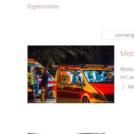
0800
Ergebnisliste
00
Infos fü
kostenf
rund um d
vorheri
Mod
Modul
im La
We