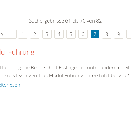
0
365
0
r Sie
Suchergebnisse 61 bis 70 von 82
rei
ie Uhr
ge
1
2
3
4
5
6
7
8
9
ul Führung
 Führung Die Bereitschaft Esslingen ist unter anderem Teil
ndkreis Esslingen. Das Modul Führung unterstützt bei größer
iterlesen