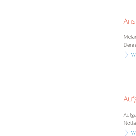
Ans
Melan
Denni
W
Auf
Aufga
Notla
W