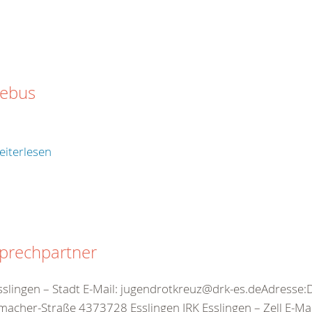
tebus
eiterlesen
prechpartner
sslingen – Stadt E-Mail: jugendrotkreuz@drk-es.deAdresse:
acher-Straße 4373728 Esslingen JRK Esslingen – Zell E-Mail