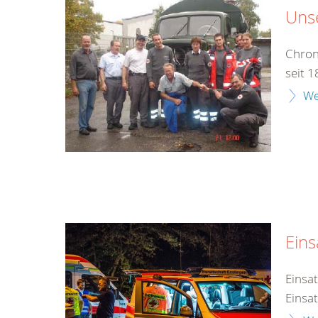
Unse
Chron
seit 
We
Eins
Einsa
Einsa