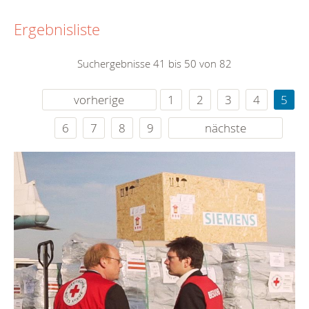
Ergebnisliste
Suchergebnisse 41 bis 50 von 82
vorherige
1
2
3
4
5
6
7
8
9
nächste