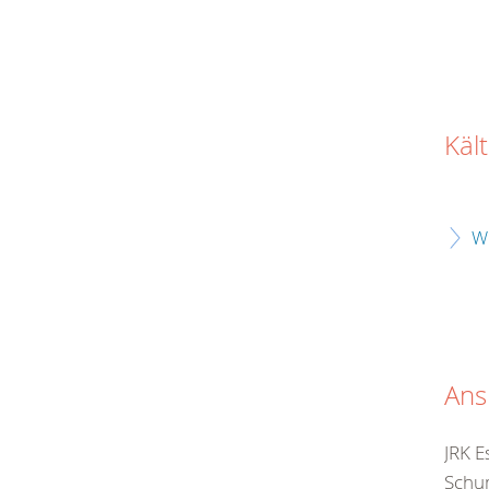
Käl
W
Ans
JRK E
Schum