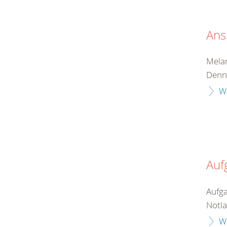
Ans
Melan
Denni
W
Auf
Aufga
Notla
W