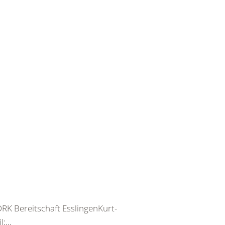
DRK Bereitschaft EsslingenKurt-
:...