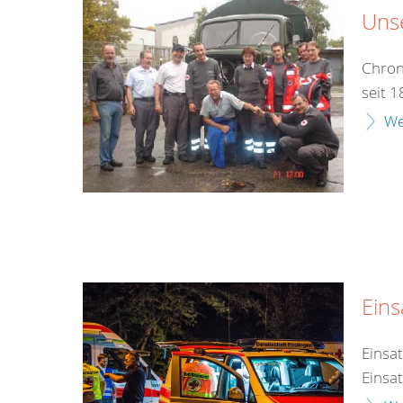
Unse
Chron
seit 
We
Eins
Einsa
Einsa