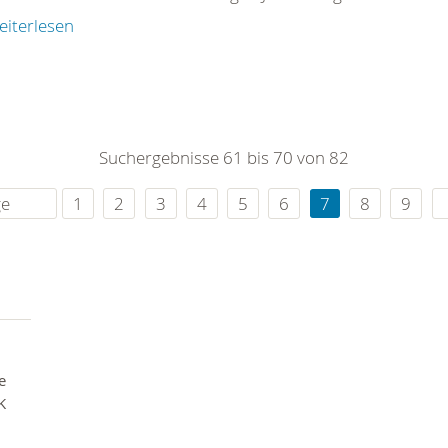
eiterlesen
Suchergebnisse 61 bis 70 von 82
ge
1
2
3
4
5
6
7
8
9
e
K