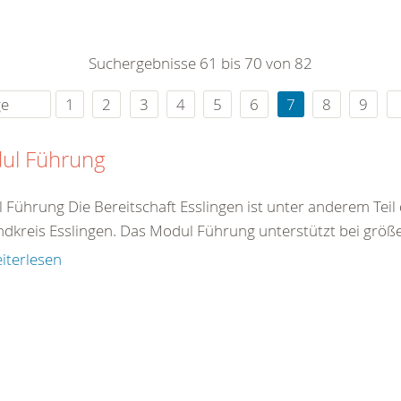
0
365
0
r Sie
Suchergebnisse 61 bis 70 von 82
rei
ie Uhr
ge
1
2
3
4
5
6
7
8
9
ul Führung
 Führung Die Bereitschaft Esslingen ist unter anderem Teil
ndkreis Esslingen. Das Modul Führung unterstützt bei größer
iterlesen