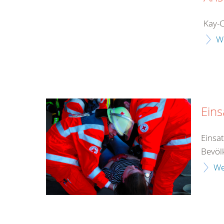
Kay-C
W
Eins
Einsat
Bevöl
We