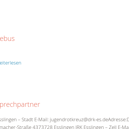
tebus
eiterlesen
prechpartner
sslingen – Stadt E-Mail: jugendrotkreuz@drk-es.deAdresse:
acher-Straße 4373728 Esslingen JRK Esslingen – Zell E-Mail