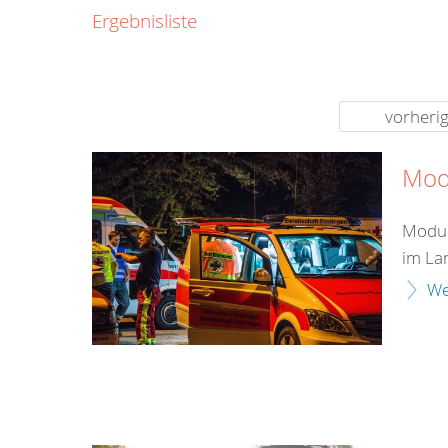
0800
Ergebnisliste
00
Infos fü
kostenf
rund um d
vorheri
Mod
Modul
im La
We