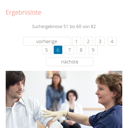
Ergebnisliste
Suchergebnisse 51 bis 60 von 82
vorherige
1
2
3
4
5
6
7
8
9
nächste