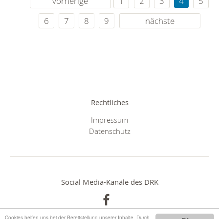
vorherige
1
2
3
4
5
6
7
8
9
nächste
Rechtliches
Impressum
Datenschutz
Social Media-Kanäle des DRK
Cookies helfen uns bei der Bereitstellung unserer Inhalte. Durch