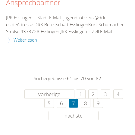
Ansprechpartner
JRK Esslingen – Stadt E-Mail: jugendrotkreuz@drk-
es.deAdresse:DRK Bereitschaft EsslingenKurt-Schumacher-
Straße 4373728 Esslingen JRK Esslingen – Zell E-Mail:...
Weiterlesen
Suchergebnisse 61 bis 70 von 82
vorherige
1
2
3
4
5
6
7
8
9
nächste