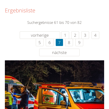
Ergebnisliste
Suchergebnisse 61 bis 70 von 82
vorherige
1
2
3
4
5
6
7
8
9
nächste