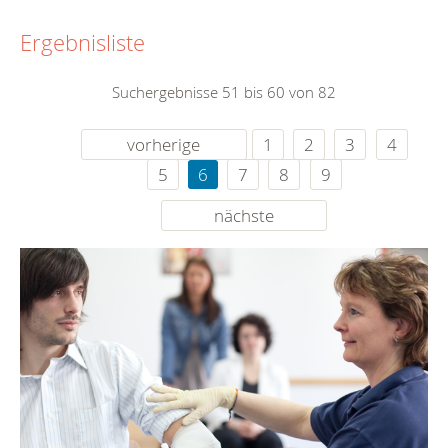
Ergebnisliste
Suchergebnisse 51 bis 60 von 82
vorherige
1
2
3
4
5
6
7
8
9
nächste