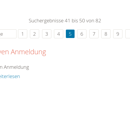
0
365
0
r Sie
Suchergebnisse 41 bis 50 von 82
rei
ie Uhr
ge
1
2
3
4
5
6
7
8
9
iven Anmeldung
en Anmeldung
iterlesen