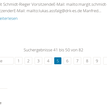
t Schmidt-Rieger VorsitzendeE-Mail: mailto:margit.schmidt-
tzenderE-Mail: mailto:lukas.assfalg@drk-es.de Manfred...
eiterlesen
Suchergebnisse 41 bis 50 von 82
ge
1
2
3
4
5
6
7
8
9
e