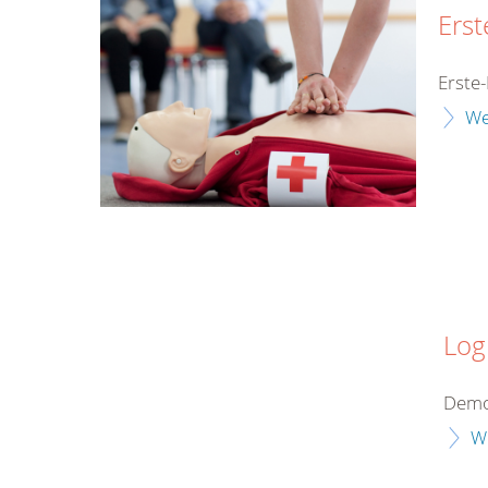
Erst
Erste-
We
Log
Demo
W