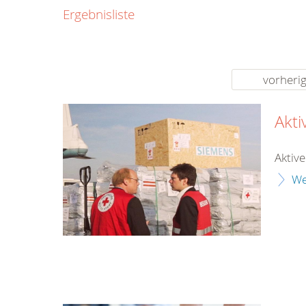
0800
Ergebnisliste
00
Infos fü
kostenf
rund um d
vorheri
Akt
Aktiv
We