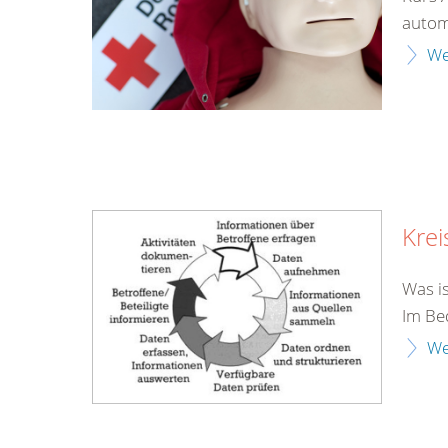
automa
We
Krei
Was i
Im Bed
We