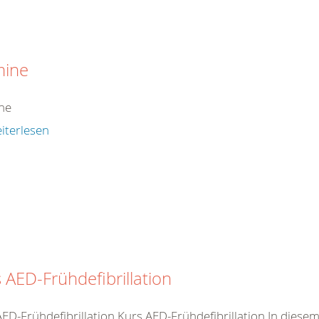
mine
ne
iterlesen
 AED-Frühdefibrillation
AED-Frühdefibrillation Kurs AED-Frühdefibrillation In dies