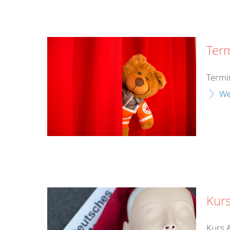
Ter
Termi
We
Kurs
Kurs 