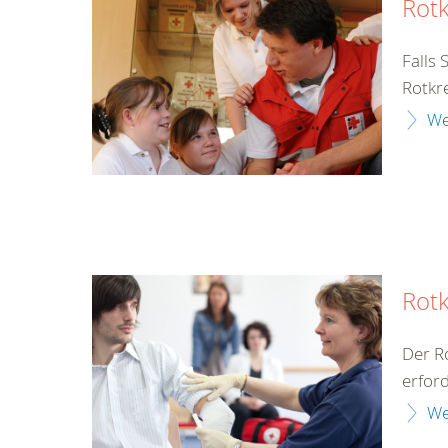
Rot
Falls 
Rotkre
We
Rotk
Der Ro
erford
We