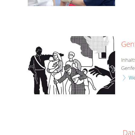
Genf
Inhal
Genfe
We
Dat