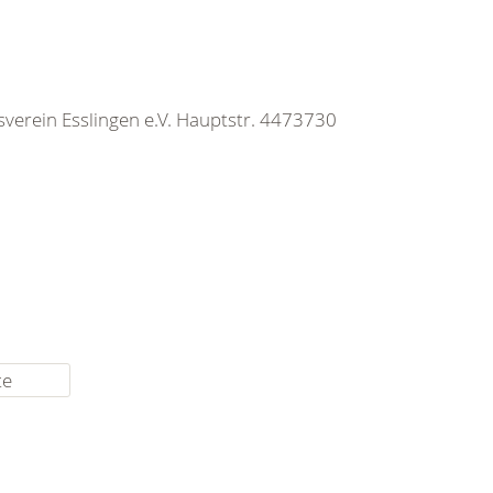
erein Esslingen e.V. Hauptstr. 4473730
te