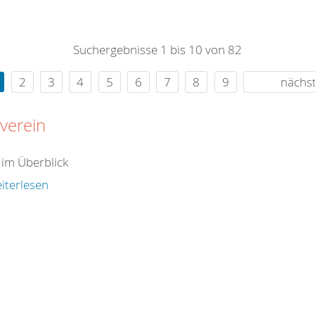
0
365
0
r Sie
Suchergebnisse 1 bis 10 von 82
rei
ie Uhr
2
3
4
5
6
7
8
9
nächs
verein
 im Überblick
iterlesen