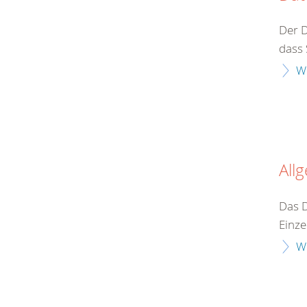
Der D
dass 
W
All
Das D
Einze
W