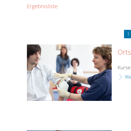
0800
Ergebnisliste
00
Infos fü
kostenf
rund um d
1
Orts
Kurse
We