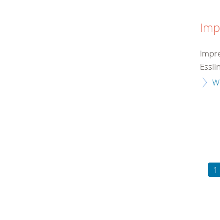
Imp
Impre
Essli
W
1