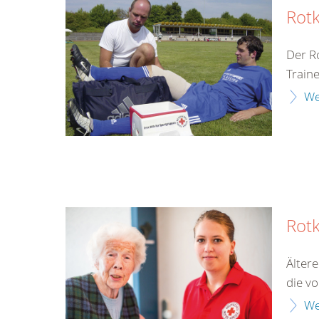
Rotk
Der R
Train
We
Rot
Älter
die v
We