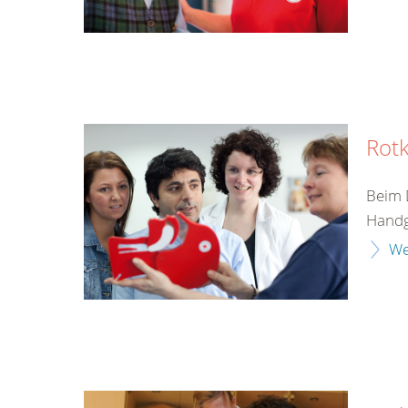
Rotk
Beim 
Handgr
We