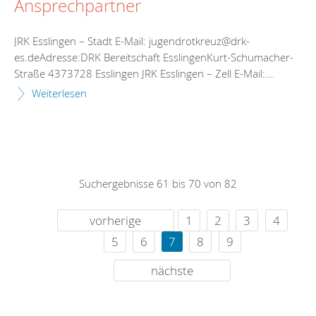
Ansprechpartner
JRK Esslingen – Stadt E-Mail: jugendrotkreuz@drk-
es.deAdresse:DRK Bereitschaft EsslingenKurt-Schumacher-
Straße 4373728 Esslingen JRK Esslingen – Zell E-Mail:...
Weiterlesen
Suchergebnisse 61 bis 70 von 82
vorherige
1
2
3
4
5
6
7
8
9
nächste