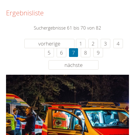
Ergebnisliste
Suchergebnisse 61 bis 70 von 82
vorherige
1
2
3
4
5
6
7
8
9
nächste