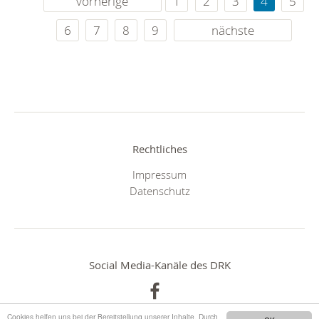
vorherige
1
2
3
4
5
6
7
8
9
nächste
Rechtliches
Impressum
Datenschutz
Social Media-Kanäle des DRK
Cookies helfen uns bei der Bereitstellung unserer Inhalte. Durch