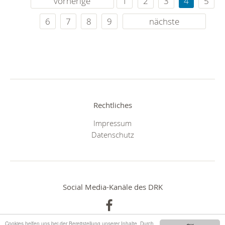
vorherige
1
2
3
4
5
6
7
8
9
nächste
Rechtliches
Impressum
Datenschutz
Social Media-Kanäle des DRK
Cookies helfen uns bei der Bereitstellung unserer Inhalte. Durch