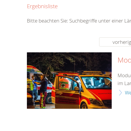
0800
Ergebnisliste
00
Infos fü
Bitte beachten Sie: Suchbegriffe unter einer L
kostenf
rund um d
vorheri
Mod
Modul
im La
We