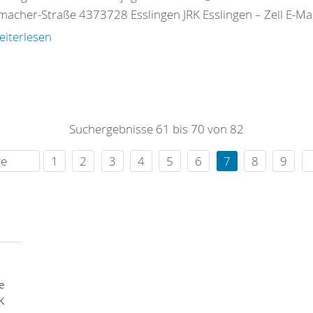
acher-Straße 4373728 Esslingen JRK Esslingen – Zell E-Mail
eiterlesen
Suchergebnisse 61 bis 70 von 82
ge
1
2
3
4
5
6
7
8
9
e
K