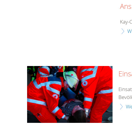
Ans
Kay-C
W
Eins
Einsat
Bevöl
We