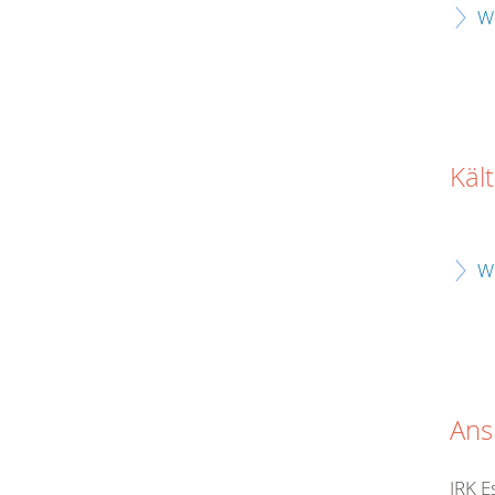
W
Käl
W
Ans
JRK E