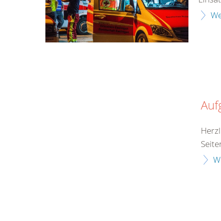
We
Auf
Herzl
Seite
W