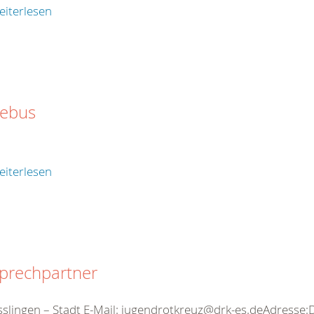
eiterlesen
tebus
eiterlesen
prechpartner
sslingen – Stadt E-Mail: jugendrotkreuz@drk-es.deAdresse: