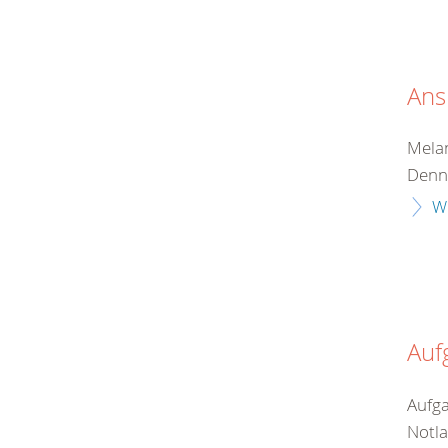
Ans
Melan
Denni
W
Auf
Aufga
Notla