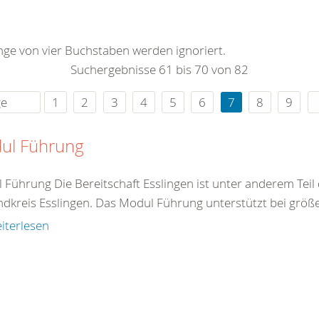
0
365
0
r Sie
änge von vier Buchstaben werden ignoriert.
rei
Suchergebnisse 61 bis 70 von 82
ie Uhr
ge
1
2
3
4
5
6
7
8
9
ul Führung
 Führung Die Bereitschaft Esslingen ist unter anderem Teil
ndkreis Esslingen. Das Modul Führung unterstützt bei größer
iterlesen