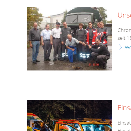
Unse
Chron
seit 
We
Eins
Einsa
Einsa