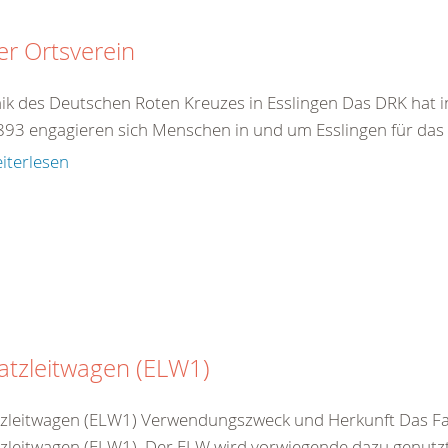
r Ortsverein
ik des Deutschen Roten Kreuzes in Esslingen Das DRK hat in
1893 engagieren sich Menschen in und um Esslingen für das 
iterlesen
atzleitwagen (ELW1)
tzleitwagen (ELW1) Verwendungszweck und Herkunft Das Fah
tzleitwagen (ELW1). Der ELW wird vorwiegende dazu genutzt 