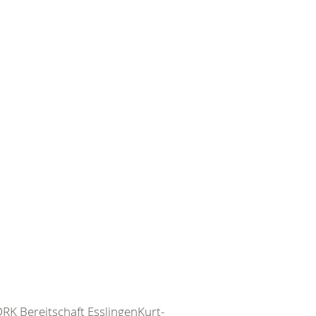
DRK Bereitschaft EsslingenKurt-