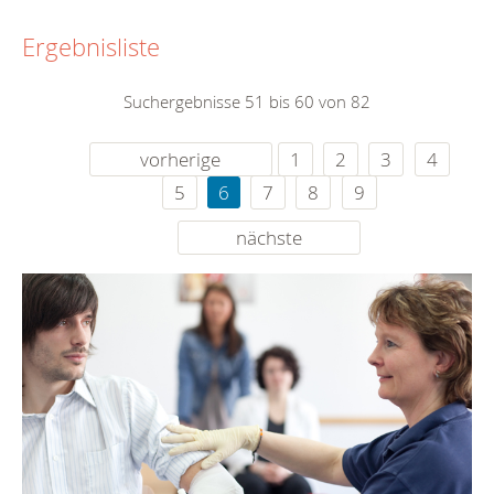
Ergebnisliste
Suchergebnisse 51 bis 60 von 82
vorherige
1
2
3
4
5
6
7
8
9
nächste