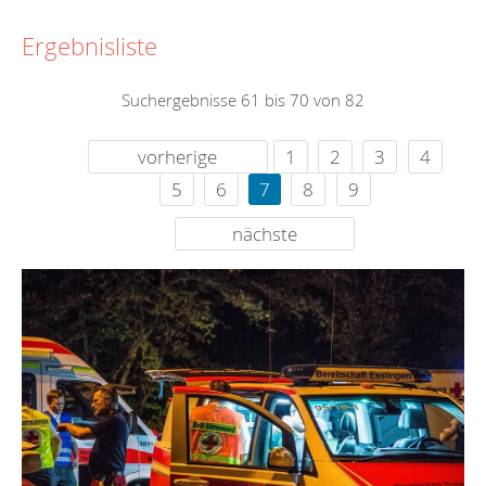
Ergebnisliste
Suchergebnisse 61 bis 70 von 82
vorherige
1
2
3
4
5
6
7
8
9
nächste