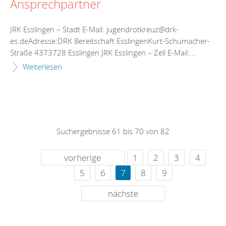
Ansprechpartner
JRK Esslingen – Stadt E-Mail: jugendrotkreuz@drk-
es.deAdresse:DRK Bereitschaft EsslingenKurt-Schumacher-
Straße 4373728 Esslingen JRK Esslingen – Zell E-Mail:...
Weiterlesen
Suchergebnisse 61 bis 70 von 82
vorherige
1
2
3
4
5
6
7
8
9
nächste