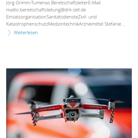
Jörg Grimm-Tumenas BereitschaftsleiterE-Mail:
mailto:bereitschaftsleitung@drk-zell.de
EinsatzorganisationSanitätsdiensteZivil- und
KatastrophenschutzMedizintechnikArzneimittel Stefanie...
Weiterlesen