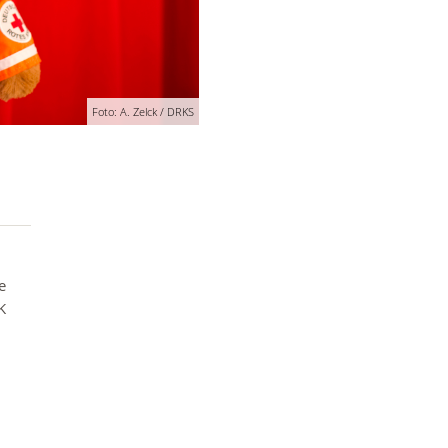
Foto: A. Zelck / DRKS
e
K